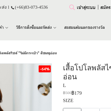
เข้าสู่ระบบ
สมัคร
ส่ง l
(+66)
83-073-4536
ค้า
วิธีการสั่งซื้อและจัดส่ง
สะสมแต้มแลกของรางวัล
ปโลพลัสไซส์ "ไม่มีกระเป๋า" สีชมพูอ่อน
เสื้อโปโลพลัสไซ
-64%
อ่อน
L
฿179
฿500
SIZE