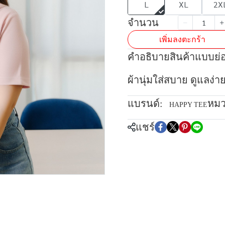
L
XL
2X
จำนวน
เพิ่มลงตะกร้า
คำอธิบายสินค้าแบบย่
ผ้านุ่มใส่สบาย ดูแลง่า
แบรนด์:
หมว
HAPPY TEE
แชร์