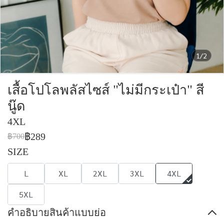
1/2
เสื้อโปโลพลัสไซส์ "ไม่มีกระเป๋า" สี
นู๊ด
4XL
฿289
฿700
SIZE
L
XL
2XL
3XL
4XL
5XL
คำอธิบายสินค้าแบบย่อ