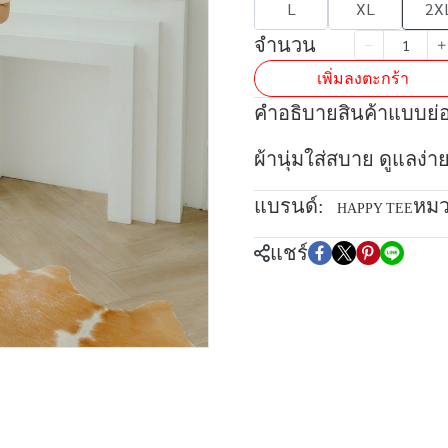
L
XL
2X
จำนวน
เพิ่มลงตะกร้า
คำอธิบายสินค้าแบบย่
ผ้านุ่มใส่สบาย ดูแลง่า
แบรนด์:
หมว
HAPPY TEE
แชร์