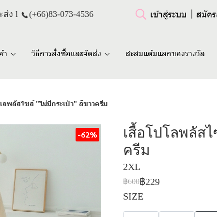
เข้าสู่ระบบ
สมัคร
ส่ง l
(+66)
83-073-4536
ค้า
วิธีการสั่งซื้อและจัดส่ง
สะสมแต้มแลกของรางวัล
ปโลพลัสไซส์ "ไม่มีกระเป๋า" สีขาวครีม
เสื้อโปโลพลัสไซ
-62%
ครีม
2XL
฿229
฿600
SIZE