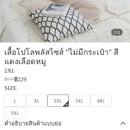
1/2
เสื้อโปโลพลัสไซส์ "ไม่มีกระเป๋า" สี
แดงเลือดหมู
2XL
฿229
฿600
SIZE
L
XL
2XL
3XL
4XL
5XL
คำอธิบายสินค้าแบบย่อ