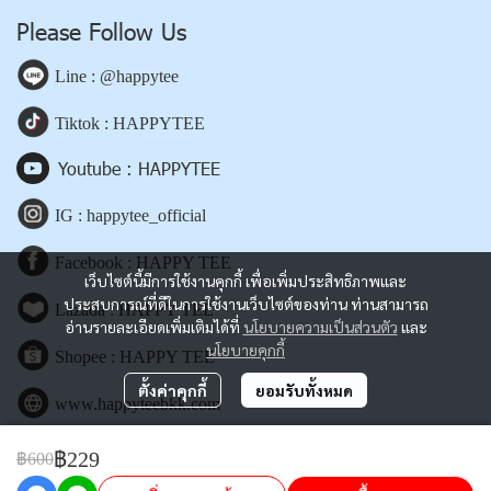
Please Follow Us
Line : @happytee
Tiktok : HAPPYTEE
Youtube : HAPPYTEE
IG : happytee_official
Facebook : HAPPY TEE
เว็บไซต์นี้มีการใช้งานคุกกี้ เพื่อเพิ่มประสิทธิภาพและ
ประสบการณ์ที่ดีในการใช้งานเว็บไซต์ของท่าน ท่านสามารถ
Lazada : HAPPY TEE
อ่านรายละเอียดเพิ่มเติมได้ที่
นโยบายความเป็นส่วนตัว
และ
นโยบายคุกกี้
Shopee : HAPPY TEE
ตั้งค่าคุกกี้
ยอมรับทั้งหมด
www.happyteebkk.com
฿229
฿600
Copyright | All Rights Reserved | Powered by happyteebkk.com