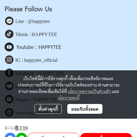
Please Follow Us
Line : @happytee
Tiktok : HAPPYTEE
Youtube : HAPPYTEE
IG : happytee_official
Facebook : HAPPY TEE
เว็บไซต์นี้มีการใช้งานคุกกี้ เพื่อเพิ่มประสิทธิภาพและ
ประสบการณ์ที่ดีในการใช้งานเว็บไซต์ของท่าน ท่านสามารถ
Lazada : HAPPY TEE
อ่านรายละเอียดเพิ่มเติมได้ที่
นโยบายความเป็นส่วนตัว
และ
นโยบายคุกกี้
Shopee : HAPPY TEE
ตั้งค่าคุกกี้
ยอมรับทั้งหมด
www.happyteebkk.com
฿339
฿750
Copyright | All Rights Reserved | Powered by happyteebkk.com