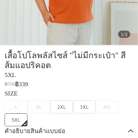
1/2
เสื้อโปโลพลัสไซส์ "ไม่มีกระเป๋า" สี
ส้มแอปริคอต
5XL
฿339
฿750
SIZE
L
XL
2XL
3XL
4XL
5XL
คำอธิบายสินค้าแบบย่อ