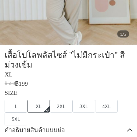
1/2
เสื้อโปโลพลัสไซส์ "ไม่มีกระเป๋า" สี
ม่วงเข้ม
XL
฿199
฿550
SIZE
L
XL
2XL
3XL
4XL
5XL
คำอธิบายสินค้าแบบย่อ