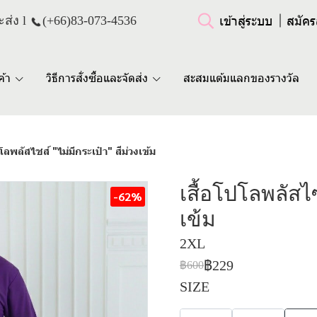
เข้าสู่ระบบ
สมัคร
ส่ง l
(+66)
83-073-4536
ค้า
วิธีการสั่งซื้อและจัดส่ง
สะสมแต้มแลกของรางวัล
ปโลพลัสไซส์ "ไม่มีกระเป๋า" สีม่วงเข้ม
เสื้อโปโลพลัสไซ
-62%
เข้ม
2XL
฿229
฿600
SIZE