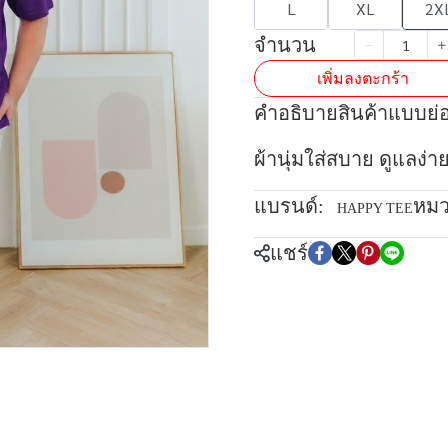
L
XL
2X
จำนวน
เพิ่มลงตะกร้า
คำอธิบายสินค้าแบบย่
ผ้านุ่มใส่สบาย ดูแลง่า
แบรนด์:
หมว
HAPPY TEE
แชร์