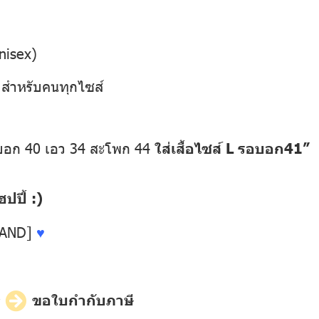
nisex)
” สำหรับคนทุกไซส์
อบอก 40 เอว 34 สะโพก 44
ใส่เสื้อไซส์ L รอบอก41”
ปี้ :)
LAND]
♥
ี
ขอใบกำกับภาษี