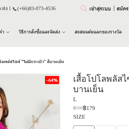
เข้าสู่ระบบ
สมัคร
ส่ง l
(+66)
83-073-4536
ค้า
วิธีการสั่งซื้อและจัดส่ง
สะสมแต้มแลกของรางวัล
ปโลพลัสไซส์ "ไม่มีกระเป๋า" สีบานเย็น
เสื้อโปโลพลัสไซ
-64%
บานเย็น
L
฿179
฿500
SIZE