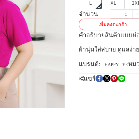
L
XL
2X
จำนวน
เพิ่มลงตะกร้า
คำอธิบายสินค้าแบบย่
ผ้านุ่มใส่สบาย ดูแลง่า
แบรนด์:
หมว
HAPPY TEE
แชร์