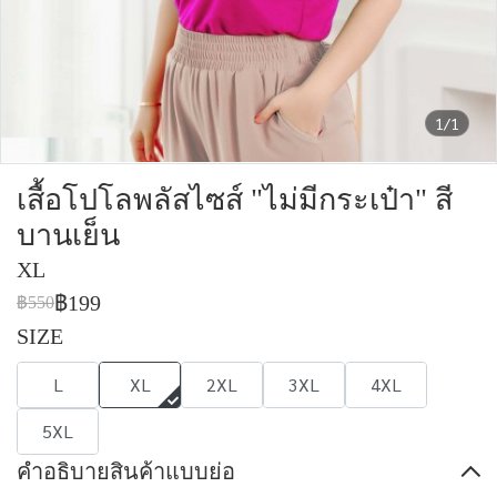
1/1
เสื้อโปโลพลัสไซส์ "ไม่มีกระเป๋า" สี
บานเย็น
XL
฿199
฿550
SIZE
L
XL
2XL
3XL
4XL
5XL
คำอธิบายสินค้าแบบย่อ