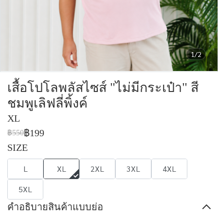
1/2
เสื้อโปโลพลัสไซส์ "ไม่มีกระเป๋า" สี
ชมพูเลิฟลี่พิ้งค์
XL
฿199
฿550
SIZE
L
XL
2XL
3XL
4XL
5XL
คำอธิบายสินค้าแบบย่อ