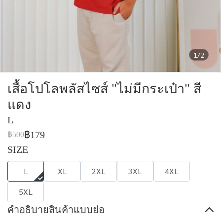
1/2
เสื้อโปโลพลัสไซส์ "ไม่มีกระเป๋า" สี
แดง
L
฿179
฿500
SIZE
L
XL
2XL
3XL
4XL
5XL
คำอธิบายสินค้าแบบย่อ