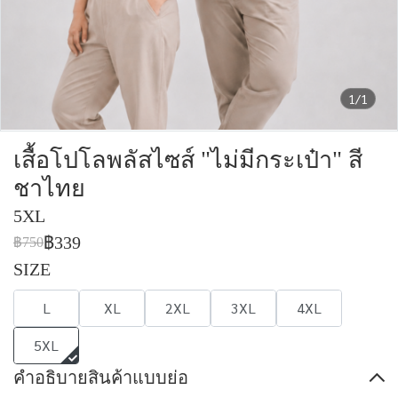
1/1
เสื้อโปโลพลัสไซส์ "ไม่มีกระเป๋า" สี
ชาไทย
5XL
฿339
฿750
SIZE
L
XL
2XL
3XL
4XL
5XL
คำอธิบายสินค้าแบบย่อ