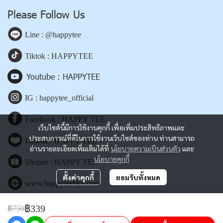
Please Follow Us
Line : @happytee
Tiktok : HAPPYTEE
Youtube : HAPPYTEE
IG : happytee_official
Facebook : HAPPY TEE
เว็บไซต์นี้มีการใช้งานคุกกี้ เพื่อเพิ่มประสิทธิภาพและ
ประสบการณ์ที่ดีในการใช้งานเว็บไซต์ของท่าน ท่านสามารถ
Lazada : HAPPY TEE
อ่านรายละเอียดเพิ่มเติมได้ที่
นโยบายความเป็นส่วนตัว
และ
นโยบายคุกกี้
Shopee : HAPPY TEE
ตั้งค่าคุกกี้
ยอมรับทั้งหมด
www.happyteebkk.com
฿339
฿750
Copyright | All Rights Reserved | Powered by happyteebkk.com