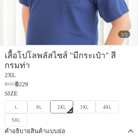
1/2
เสื้อโปโลพลัสไซส์ "มีกระเป๋า" สี
กรมท่า
2XL
฿229
฿600
SIZE
L
XL
2XL
3XL
4XL
5XL
คำอธิบายสินค้าแบบย่อ