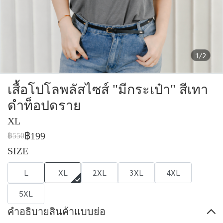
1/2
เสื้อโปโลพลัสไซส์ "มีกระเป๋า" สีเทา
ดำท็อปดราย
XL
฿199
฿550
SIZE
L
XL
2XL
3XL
4XL
5XL
คำอธิบายสินค้าแบบย่อ