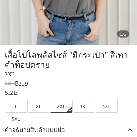
1/2
เสื้อโปโลพลัสไซส์ "มีกระเป๋า" สีเทา
ดำท็อปดราย
2XL
฿229
฿600
SIZE
L
XL
2XL
3XL
4XL
5XL
คำอธิบายสินค้าแบบย่อ