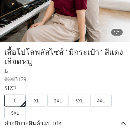
1/1
เสื้อโปโลพลัสไซส์ "มีกระเป๋า" สีแดง
เลือดหมู
L
฿179
฿500
SIZE
L
XL
2XL
3XL
4XL
5XL
คำอธิบายสินค้าแบบย่อ