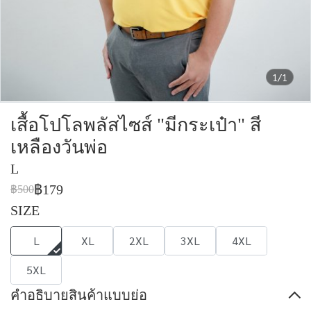
1/1
เสื้อโปโลพลัสไซส์ "มีกระเป๋า" สี
เหลืองวันพ่อ
L
฿179
฿500
SIZE
L
XL
2XL
3XL
4XL
5XL
คำอธิบายสินค้าแบบย่อ