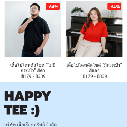
-64%
-64%
เสื้อโปโลพลัสไซส์ "ไม่มี
เสื้อโปโลพลัสไซส์ "มีกระเป๋า"
กระเป๋า" สีดำ
สีแดง
฿179
-
฿339
฿179
-
฿339
บริษัท เสื้อเรียกทรัพย์ จำกัด