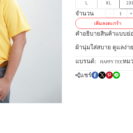
L
XL
2X
จำนวน
เพิ่มลงตะกร้า
คำอธิบายสินค้าแบบย่
ผ้านุ่มใส่สบาย ดูแลง่า
แบรนด์:
หมว
HAPPY TEE
แชร์