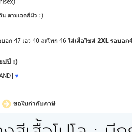
nisex)
วัน ตามเฉดสีผิว :)
รอบอก 47 เอว 40 สะโพก 46
ใส่เสื้อไซส์ 2XL รอบอ
ปี้ :)
LAND]
♥
ี
ขอใบกำกับภาษี