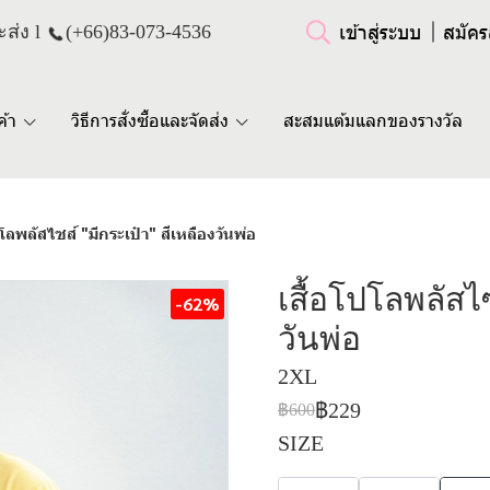
เข้าสู่ระบบ
สมัคร
ส่ง l
(+66)
83-073-4536
ค้า
วิธีการสั่งซื้อและจัดส่ง
สะสมแต้มแลกของรางวัล
ปโลพลัสไซส์ "มีกระเป๋า" สีเหลืองวันพ่อ
เสื้อโปโลพลัสไซ
-62%
วันพ่อ
2XL
฿229
฿600
SIZE