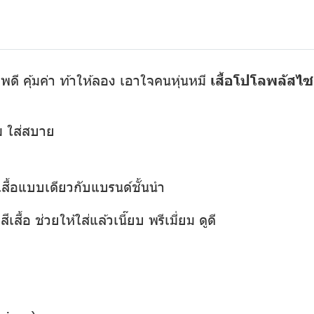
พดี คุ้มค่า ท้าให้ลอง เอาใจคนหุ่นหมี
เสื้อโปโลพลัสไซส
่ม ใส่สบาย
เสื้อแบบเดียวกับแบรนด์ชั้นนำ
เสื้อ ช่วยให้ใส่แล้วเนี๊ยบ พรีเมี่ยม ดูดี