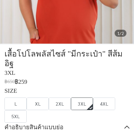
1/2
เสื้อโปโลพลัสไซส์ "มีกระเป๋า" สีส้ม
อิฐ
3XL
฿259
฿650
SIZE
L
XL
2XL
3XL
4XL
5XL
คำอธิบายสินค้าแบบย่อ