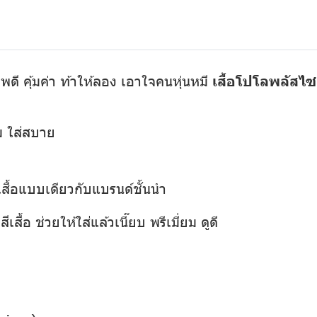
พดี คุ้มค่า ท้าให้ลอง เอาใจคนหุ่นหมี
เสื้อโปโลพลัสไซส
่ม ใส่สบาย
เสื้อแบบเดียวกับแบรนด์ชั้นนำ
เสื้อ ช่วยให้ใส่แล้วเนี๊ยบ พรีเมี่ยม ดูดี