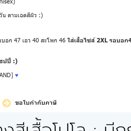
nisex)
วัน ตามเฉดสีผิว :)
รอบอก 47 เอว 40 สะโพก 46
ใส่เสื้อไซส์ 2XL รอบอ
ปี้ :)
LAND]
♥
ี
ขอใบกำกับภาษี