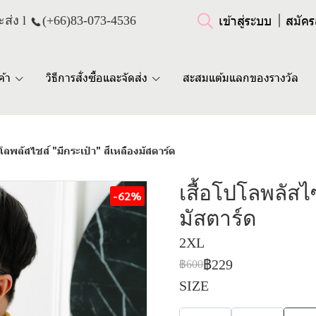
เข้าสู่ระบบ
สมัคร
ส่ง l
(+66)
83-073-4536
ค้า
วิธีการสั่งซื้อและจัดส่ง
สะสมแต้มแลกของรางวัล
ปโลพลัสไซส์ "มีกระเป๋า" สีเหลืองมัสตาร์ด
เสื้อโปโลพลัสไซ
-62%
มัสตาร์ด
2XL
฿229
฿600
SIZE