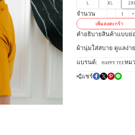
L
XL
2X
จำนวน
เพิ่มลงตะกร้า
คำอธิบายสินค้าแบบย่
ผ้านุ่มใส่สบาย ดูแลง่า
แบรนด์:
หมว
HAPPY TEE
แชร์