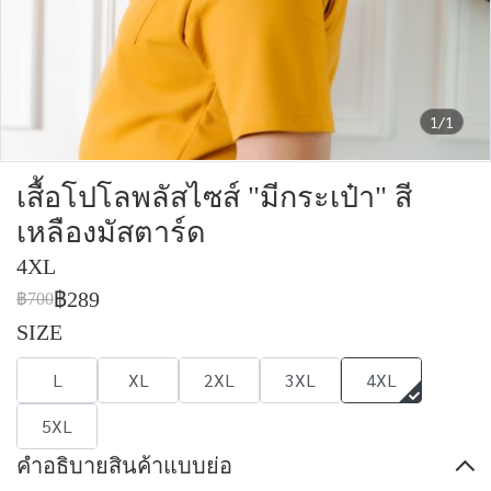
1/1
เสื้อโปโลพลัสไซส์ "มีกระเป๋า" สี
เหลืองมัสตาร์ด
4XL
฿289
฿700
SIZE
L
XL
2XL
3XL
4XL
5XL
คำอธิบายสินค้าแบบย่อ