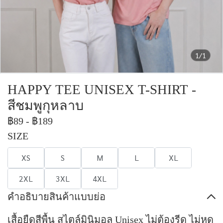
1/1
HAPPY TEE UNISEX T-SHIRT -
สีชมพูกุหลาบ
฿89
-
฿189
SIZE
XS
S
M
L
XL
2XL
3XL
4XL
คำอธิบายสินค้าแบบย่อ
เสื้อยืดสีพื้น สไตล์มินิมอล Unisex ไม่ต้องรีด ไม่หด