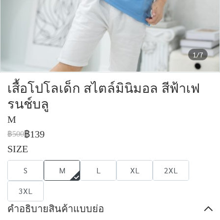
1/7
เสื้อโปโลเด็ก สไตล์มินิมอล สีฟ้าเฟ
รนช์บลู
M
฿139
฿500
SIZE
S
M
L
XL
2XL
3XL
คำอธิบายสินค้าแบบย่อ