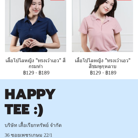
เสื้อโปโลหญิง "ทรงเว้าเอว" สี
เสื้อโปโลหญิง "ทรงเว้าเอว"
กรมท่า
สีชมพูกุหลาบ
฿129
-
฿189
฿129
-
฿189
บริษัท เสื้อเรียกทรัพย์ จำกัด
36 ซอยเพชรเกษม 22/1