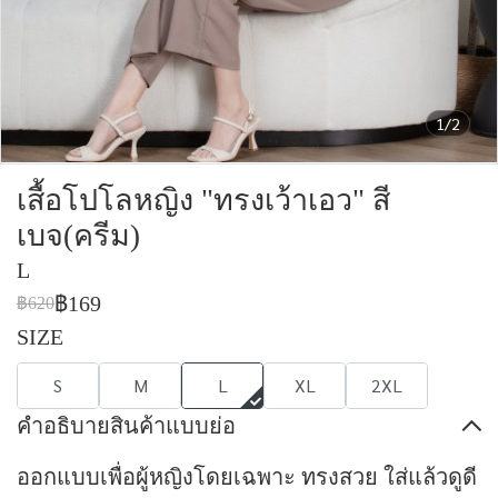
1/2
เสื้อโปโลหญิง "ทรงเว้าเอว" สี
เบจ(ครีม)
L
฿169
฿620
SIZE
S
M
L
XL
2XL
คำอธิบายสินค้าแบบย่อ
ออกแบบเพื่อผู้หญิงโดยเฉพาะ ทรงสวย ใส่แล้วดูดี