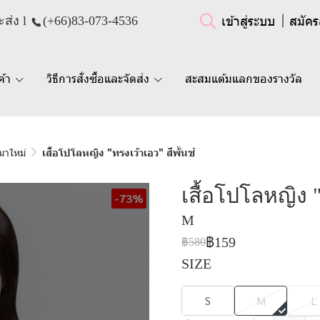
เข้าสู่ระบบ
สมัคร
ส่ง l
(+66)
83-073-4536
ค้า
วิธีการสั่งซื้อและจัดส่ง
สะสมแต้มแลกของรางวัล
มาใหม่
เสื้อโปโลหญิง "ทรงเว้าเอว" สีพั้นช์
เสื้อโปโลหญิง "
-73%
M
฿159
฿580
SIZE
S
M
L