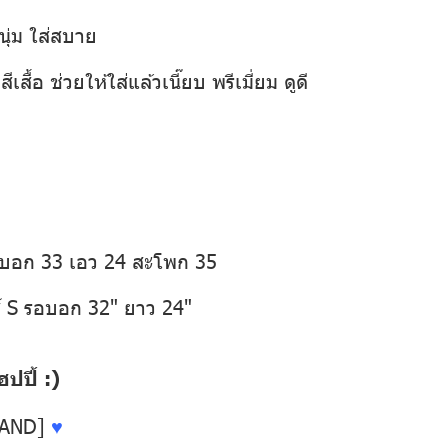
นุ่ม ใส่สบาย
เสื้อ ช่วยให้ใส่แล้วเนี๊ยบ พรีเมี่ยม ดูดี
อบอก 33 เอว 24 สะโพก 35
์ S รอบอก 32" ยาว 24"
ปี้ :)
LAND]
♥