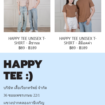
HAPPY TEE UNISEX T-
HAPPY TEE UNISEX T-
SHIRT - สีชานม
SHIRT - สีม็อคค่า
฿89
-
฿189
฿89
-
฿189
บริษัท เสื้อเรียกทรัพย์ จำกัด
36 ซอยเพชรเกษม 22/1
แขวงปากคลองภาษีเจริญ