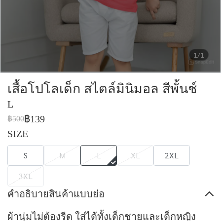
1/1
เสื้อโปโลเด็ก สไตล์มินิมอล สีพั้นช์
L
฿139
฿500
SIZE
S
M
L
XL
2XL
3XL
คำอธิบายสินค้าแบบย่อ
ผ้านุ่มไม่ต้องรีด ใส่ได้ทั้งเด็กชายและเด็กหญิง