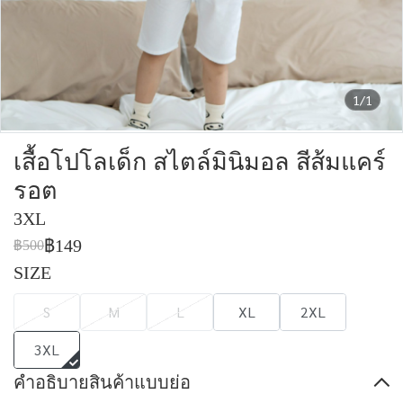
1/1
เสื้อโปโลเด็ก สไตล์มินิมอล สีส้มแคร์
รอต
3XL
฿149
฿500
SIZE
S
M
L
XL
2XL
3XL
คำอธิบายสินค้าแบบย่อ