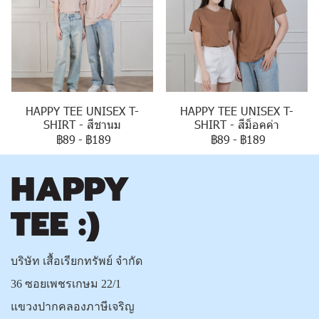
HAPPY TEE UNISEX T-
HAPPY TEE UNISEX T-
SHIRT - สีชานม
SHIRT - สีม็อคค่า
฿89
-
฿189
฿89
-
฿189
บริษัท เสื้อเรียกทรัพย์ จำกัด
36 ซอยเพชรเกษม 22/1
แขวงปากคลองภาษีเจริญ