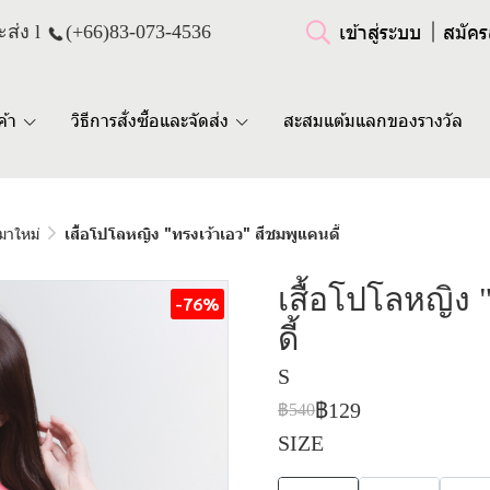
เข้าสู่ระบบ
สมัคร
ส่ง l
(+66)
83-073-4536
ค้า
วิธีการสั่งซื้อและจัดส่ง
สะสมแต้มแลกของรางวัล
มาใหม่
เสื้อโปโลหญิง "ทรงเว้าเอว" สีชมพูแคนดี้
เสื้อโปโลหญิง 
-76%
ดี้
S
฿129
฿540
SIZE