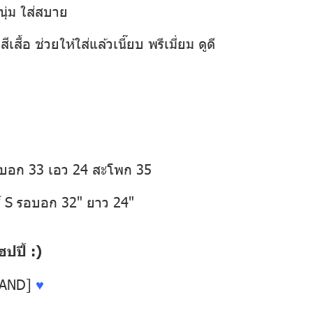
นุ่ม ใส่สบาย
เสื้อ ช่วยให้ใส่แล้วเนี๊ยบ พรีเมี่ยม ดูดี
อบอก 33 เอว 24 สะโพก 35
์ S รอบอก 32" ยาว 24"
ปี้ :)
LAND]
♥