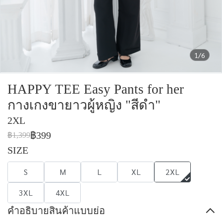
1/6
HAPPY TEE Easy Pants for her
กางเกงขายาวผู้หญิง "สีดำ"
2XL
฿399
฿1,399
SIZE
S
M
L
XL
2XL
3XL
4XL
คำอธิบายสินค้าแบบย่อ