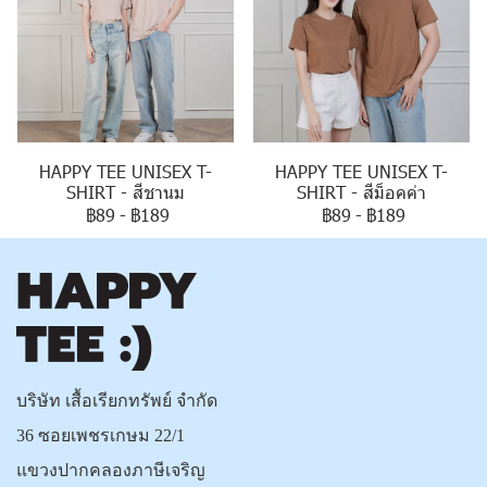
HAPPY TEE UNISEX T-
HAPPY TEE UNISEX T-
SHIRT - สีชานม
SHIRT - สีม็อคค่า
฿89
-
฿189
฿89
-
฿189
บริษัท เสื้อเรียกทรัพย์ จำกัด
36 ซอยเพชรเกษม 22/1
แขวงปากคลองภาษีเจริญ