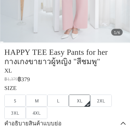
1/6
HAPPY TEE Easy Pants for her
กางเกงขายาวผู้หญิง "สีชมพู"
XL
฿379
฿1,379
SIZE
S
M
L
XL
2XL
3XL
4XL
คำอธิบายสินค้าแบบย่อ