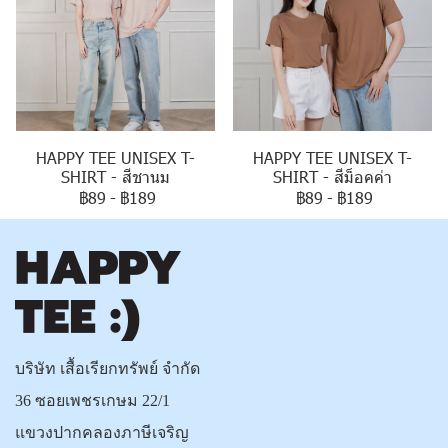
HAPPY TEE UNISEX T-
HAPPY TEE UNISEX T-
SHIRT - สีชานม
SHIRT - สีม็อคค่า
฿89
-
฿189
฿89
-
฿189
บริษัท เสื้อเรียกทรัพย์ จำกัด
36 ซอยเพชรเกษม 22/1
แขวงปากคลองภาษีเจริญ