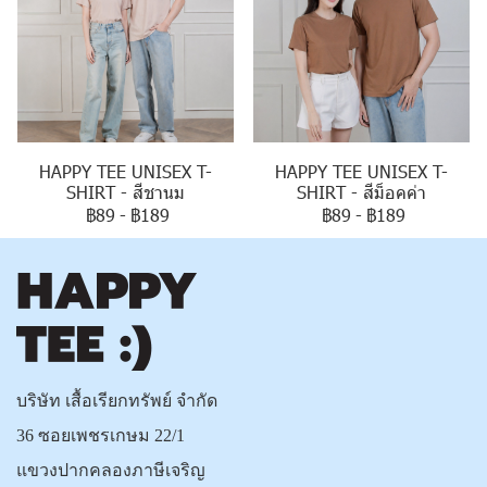
HAPPY TEE UNISEX T-
HAPPY TEE UNISEX T-
SHIRT - สีชานม
SHIRT - สีม็อคค่า
฿89
-
฿189
฿89
-
฿189
บริษัท เสื้อเรียกทรัพย์ จำกัด
36 ซอยเพชรเกษม 22/1
แขวงปากคลองภาษีเจริญ