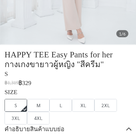
1/6
HAPPY TEE Easy Pants for her
กางเกงขายาวผู้หญิง "สีครีม"
S
฿329
฿1,319
SIZE
S
M
L
XL
2XL
3XL
4XL
คำอธิบายสินค้าแบบย่อ