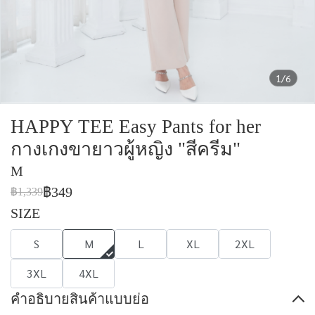
1/6
HAPPY TEE Easy Pants for her
กางเกงขายาวผู้หญิง "สีครีม"
M
฿349
฿1,339
SIZE
S
M
L
XL
2XL
3XL
4XL
คำอธิบายสินค้าแบบย่อ