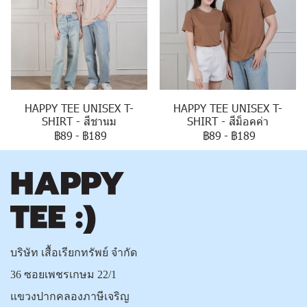
HAPPY TEE UNISEX T-
HAPPY TEE UNISEX T-
SHIRT - สีชานม
SHIRT - สีม็อคค่า
฿89
-
฿189
฿89
-
฿189
บริษัท เสื้อเรียกทรัพย์ จำกัด
36 ซอยเพชรเกษม 22/1
แขวงปากคลองภาษีเจริญ