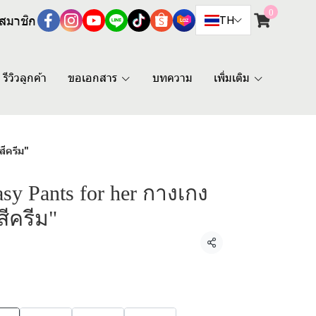
0
สมาชิก
TH
รีวิวลูกค้า
ขอเอกสาร
บทความ
เพิ่มเติม
ีครีม"
y Pants for her กางเกง
สีครีม"
แชร์