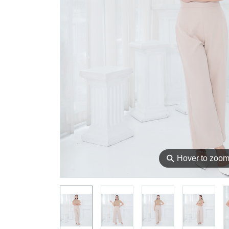
⚲
Hover to zoo