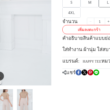
S
M
L
4XL
จำนวน
เพิ่มลงตะกร้า
คำอธิบายสินค้าแบบย่
ใส่ทำงาน ผ้านุ่ม ใส่ส
แบรนด์:
หมว
HAPPY TEE
แชร์
m