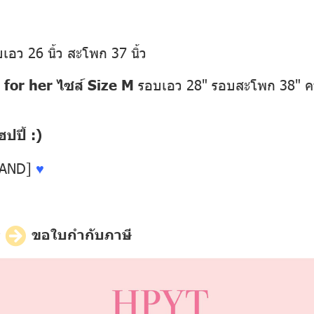
อว 26 นิ้ว สะโพก 37 นิ้ว
for her ไซส์ Size M
รอบเอว 28" รอบสะโพก 38" ค
ปี้ :)
LAND]
♥
ี
ขอใบกำกับภาษี