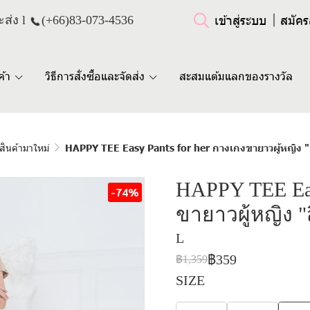
เข้าสู่ระบบ
สมัคร
ส่ง l
(+66)
83-073-4536
ค้า
วิธีการสั่งซื้อและจัดส่ง
สะสมแต้มแลกของรางวัล
สินค้ามาใหม่
HAPPY TEE Easy Pants for her กางเกงขายาวผู้หญิง "ส
HAPPY TEE Eas
-74%
ขายาวผู้หญิง "
L
฿359
฿1,359
SIZE