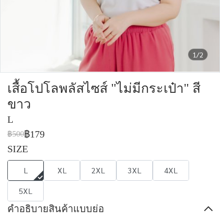
1/2
เสื้อโปโลพลัสไซส์ "ไม่มีกระเป๋า" สี
ขาว
L
฿179
฿500
SIZE
L
XL
2XL
3XL
4XL
5XL
คำอธิบายสินค้าแบบย่อ