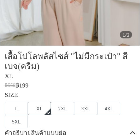
1/2
เสื้อโปโลพลัสไซส์ "ไม่มีกระเป๋า" สี
เบจ(ครีม)
XL
฿199
฿550
SIZE
L
XL
2XL
3XL
4XL
5XL
คำอธิบายสินค้าแบบย่อ