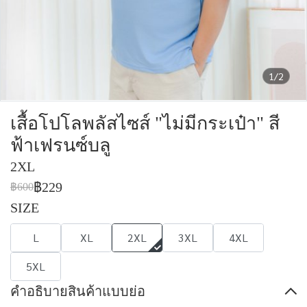
1/2
เสื้อโปโลพลัสไซส์ "ไม่มีกระเป๋า" สี
ฟ้าเฟรนซ์บลู
2XL
฿229
฿600
SIZE
L
XL
2XL
3XL
4XL
5XL
คำอธิบายสินค้าแบบย่อ