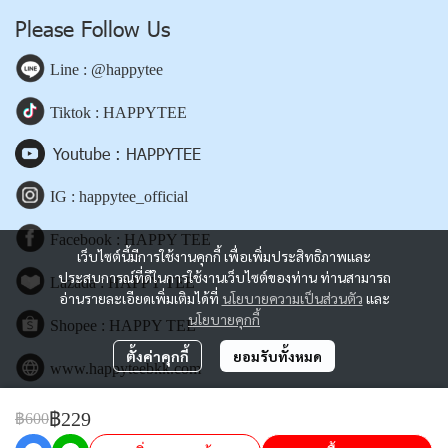
Please Follow Us
Line : @happytee
Tiktok : HAPPYTEE
Youtube : HAPPYTEE
IG : happytee_official
Facebook : HAPPY TEE
เว็บไซต์นี้มีการใช้งานคุกกี้ เพื่อเพิ่มประสิทธิภาพและ
ประสบการณ์ที่ดีในการใช้งานเว็บไซต์ของท่าน ท่านสามารถ
Lazada : HAPPY TEE
อ่านรายละเอียดเพิ่มเติมได้ที่
นโยบายความเป็นส่วนตัว
และ
นโยบายคุกกี้
Shopee : HAPPY TEE
ตั้งค่าคุกกี้
ยอมรับทั้งหมด
www.happyteebkk.com
฿229
฿600
Copyright | All Rights Reserved | Powered by happyteebkk.com