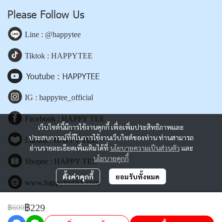
Please Follow Us
Line : @happytee
Tiktok : HAPPYTEE
Youtube : HAPPYTEE
IG : happytee_official
Facebook : HAPPY TEE
เว็บไซต์นี้มีการใช้งานคุกกี้ เพื่อเพิ่มประสิทธิภาพและ
ประสบการณ์ที่ดีในการใช้งานเว็บไซต์ของท่าน ท่านสามารถ
Lazada : HAPPY TEE
อ่านรายละเอียดเพิ่มเติมได้ที่
นโยบายความเป็นส่วนตัว
และ
นโยบายคุกกี้
Shopee : HAPPY TEE
ตั้งค่าคุกกี้
ยอมรับทั้งหมด
www.happyteebkk.com
฿229
฿600
Copyright | All Rights Reserved | Powered by happyteebkk.com