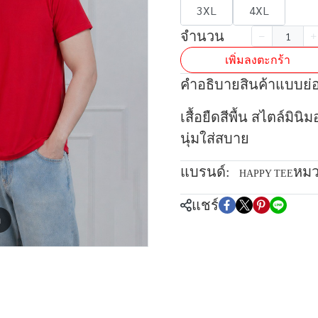
3XL
4XL
จำนวน
เพิ่มลงตะกร้า
คำอธิบายสินค้าแบบย่
เสื้อยืดสีพื้น สไตล์มินิ
นุ่มใส่สบาย
แบรนด์:
หมว
HAPPY TEE
แชร์
m