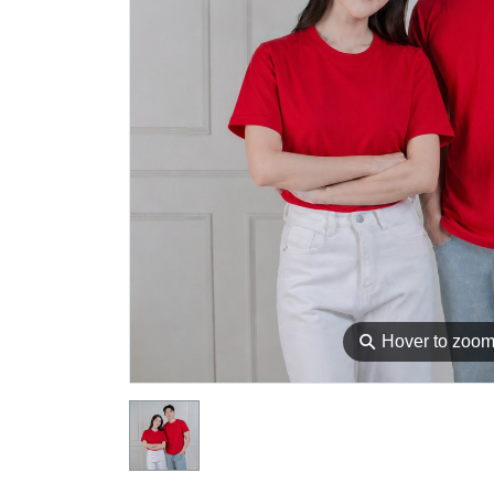
⚲
Hover to zoo