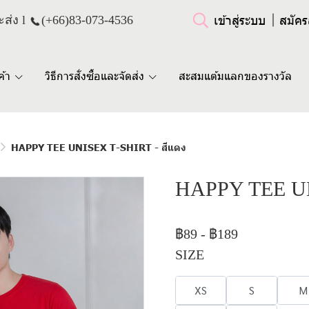
เข้าสู่ระบบ
สมัคร
ส่ง l
(+66)
83-073-4536
ค้า
วิธีการสั่งซื้อและจัดส่ง
สะสมแต้มแลกของรางวัล
HAPPY TEE UNISEX T-SHIRT - สีแดง
HAPPY TEE UN
฿89
-
฿189
SIZE
XS
S
M