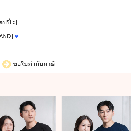
ปี้ :)
LAND]
♥
ี
ขอใบกำกับภาษี