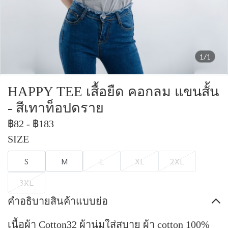
1/1
HAPPY TEE เสื้อยืด คอกลม แขนสั้น
- สีเทาท็อปดราย
฿82
-
฿183
SIZE
S
M
L
XL
2XL
3XL
คำอธิบายสินค้าแบบย่อ
เนื้อผ้า Cotton32 ผ้านุ่มใส่สบาย ผ้า cotton 100%