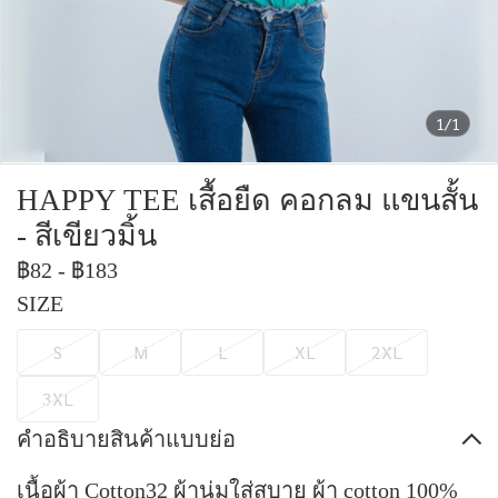
1/1
HAPPY TEE เสื้อยืด คอกลม แขนสั้น
- สีเขียวมิ้น
฿82
-
฿183
SIZE
S
M
L
XL
2XL
3XL
คำอธิบายสินค้าแบบย่อ
เนื้อผ้า Cotton32 ผ้านุ่มใส่สบาย ผ้า cotton 100%