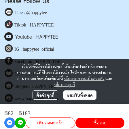
Please Follow Us
Line : @happytee
Tiktok : HAPPYTEE
Youtube : HAPPYTEE
IG : happytee_official
Facebook : HAPPY TEE
เว็บไซต์นี้มีการใช้งานคุกกี้ เพื่อเพิ่มประสิทธิภาพและ
ประสบการณ์ที่ดีในการใช้งานเว็บไซต์ของท่าน ท่านสามารถ
Lazada : HAPPY TEE
อ่านรายละเอียดเพิ่มเติมได้ที่
นโยบายความเป็นส่วนตัว
และ
นโยบายคุกกี้
Shopee : HAPPY TEE
ตั้งค่าคุกกี้
ยอมรับทั้งหมด
www.happyteebkk.com
฿82
-
฿183
Copyright | All Rights Reserved | Powered by happyteebkk.com
เพิ่มลงตะกร้า
ซื้อเลย
Powered By
MakeWebEasy