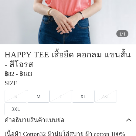
1/1
HAPPY TEE เสื้อยืด คอกลม แขนสั้น
- สีโอรส
฿82
-
฿183
SIZE
S
M
L
XL
2XL
3XL
คำอธิบายสินค้าแบบย่อ
เนื้อผ้า Cotton32 ผ้านุ่มใส่สบาย ผ้า cotton 100%