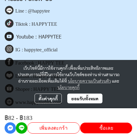
Line : @happytee
Tiktok : HAPPYTEE
Youtube : HAPPYTEE
IG : happytee_official
Facebook : HAPPY TEE
เว็บไซต์นี้มีการใช้งานคุกกี้ เพื่อเพิ่มประสิทธิภาพและ
ประสบการณ์ที่ดีในการใช้งานเว็บไซต์ของท่าน ท่านสามารถ
Lazada : HAPPY TEE
อ่านรายละเอียดเพิ่มเติมได้ที่
นโยบายความเป็นส่วนตัว
และ
นโยบายคุกกี้
Shopee : HAPPY TEE
ตั้งค่าคุกกี้
ยอมรับทั้งหมด
www.happyteebkk.com
฿82
-
฿183
Copyright | All Rights Reserved | Powered by happyteebkk.com
เพิ่มลงตะกร้า
ซื้อเลย
Powered By
MakeWebEasy