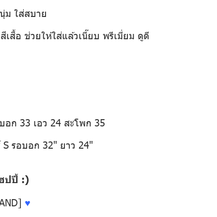
นุ่ม ใส่สบาย
เสื้อ ช่วยให้ใส่แล้วเนี๊ยบ พรีเมี่ยม ดูดี
อบอก 33 เอว 24 สะโพก 35
์ S รอบอก 32" ยาว 24"
ปี้ :)
LAND]
♥