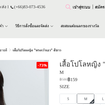
เข้าสู่ระบบ
สมัคร
ส่ง l
(+66)
83-073-4536
ค้า
วิธีการสั่งซื้อและจัดส่ง
สะสมแต้มแลกของรางวัล
าขายดี
เสื้อโปโลหญิง "ทรงเว้าเอว" สีขาว
เสื้อโปโลหญิง 
-73%
M
฿159
฿580
SIZE
S
M
L