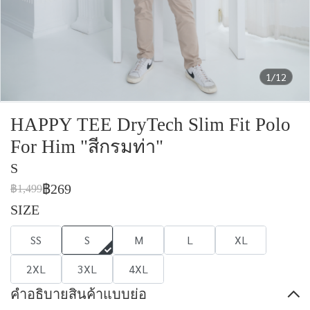
1/12
HAPPY TEE DryTech Slim Fit Polo
For Him "สีกรมท่า"
S
฿269
฿1,499
SIZE
SS
S
M
L
XL
2XL
3XL
4XL
คำอธิบายสินค้าแบบย่อ