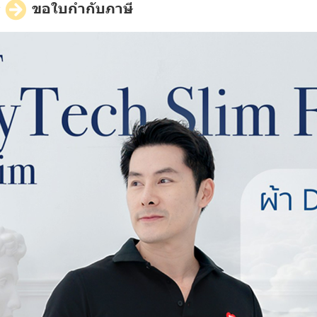
ี
ขอใบกำกับภาษี