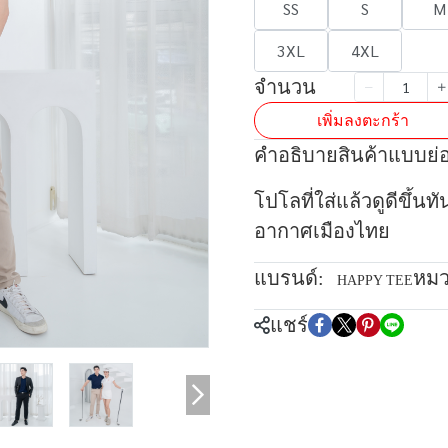
SS
S
M
3XL
4XL
จำนวน
เพิ่มลงตะกร้า
คำอธิบายสินค้าแบบย่
โปโลที่ใส่แล้วดูดีขึ้นท
อากาศเมืองไทย
แบรนด์:
หมว
HAPPY TEE
แชร์