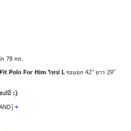
ัก 78 กก.
it Polo For Him ไซซ์ L
รอบอก 42" ยาว 29"
ปี้ :)
LAND]
♥