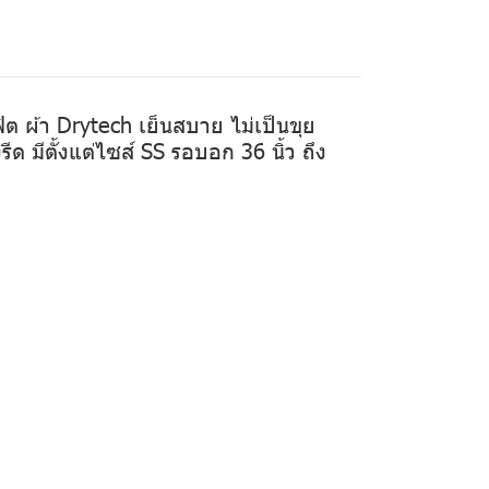
ิต ผ้า Drytech เย็นสบาย ไม่เป็นขุย
ีด มีตั้งแต่ไซส์ SS รอบอก 36 นิ้ว ถึง