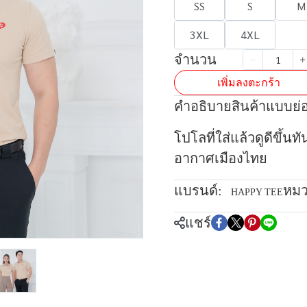
SS
S
M
3XL
4XL
จำนวน
เพิ่มลงตะกร้า
คำอธิบายสินค้าแบบย่
โปโลที่ใส่แล้วดูดีขึ้นท
อากาศเมืองไทย
แบรนด์:
หมว
HAPPY TEE
แชร์