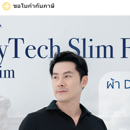
ี
ขอใบกำกับภาษี