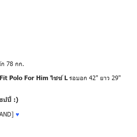
ัก 78 กก.
it Polo For Him ไซซ์ L
รอบอก 42" ยาว 29"
ปี้ :)
LAND]
♥