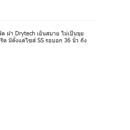
ิต ผ้า Drytech เย็นสบาย ไม่เป็นขุย
ีด มีตั้งแต่ไซส์ SS รอบอก 36 นิ้ว ถึง