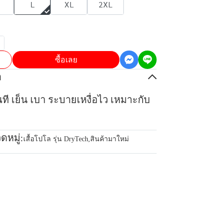
L
XL
2XL
ซื้อเลย
อ
ันที เย็น เบา ระบายเหงื่อไว เหมาะกับ
ดหมู่:
เสื้อโปโล รุ่น DryTech
,
สินค้ามาใหม่