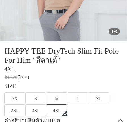
1/9
HAPPY TEE DryTech Slim Fit Polo
For Him "สีลาเต้"
4XL
฿359
฿1,629
SIZE
SS
S
M
L
XL
2XL
3XL
4XL
คำอธิบายสินค้าแบบย่อ