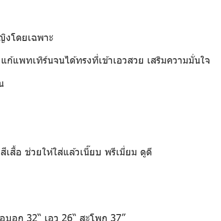
หญิงโดยเฉพาะ
ก้แพทเทิร์นจนได้ทรงที่เข้าเอวสวย เสริมความมั่นใจ
น
เสื้อ ช่วยให้ใส่แล้วเนี๊ยบ พรีเมี่ยม ดูดี
 รอบอก 32“ เอว 26“ สะโพก 37”