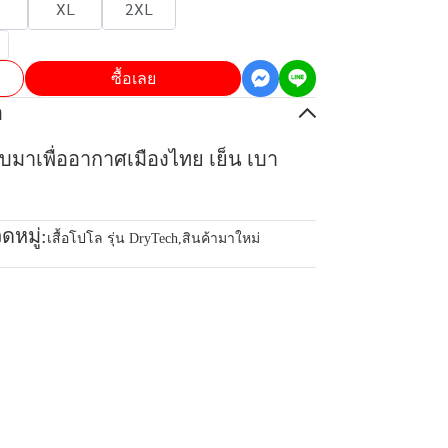
XL
2XL
ซื้อเลย
อ
บบมาเพื่ออากาศเมืองไทย เย็น เบา
ดหมู่:
เสื้อโปโล รุ่น DryTech
,
สินค้ามาใหม่