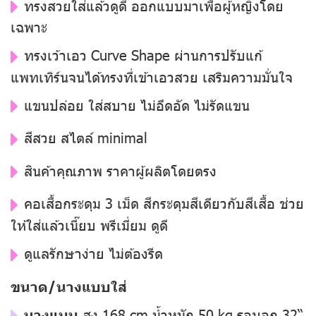
ทรงสวยใส่แล้วดูดี ออกแบบมาเพื่อผู้หญิงโดย
เฉพาะ
ทรงเว้าเอว Curve Shape ผ่านการปรับแก้
แพทเทิร์นจนได้ทรงที่เข้าเอวสวย เสริมความมั่นใจ
แขนปล่อย ใส่สบาย ไม่อึดอัด ไม่รัดแขน
สีสวย สไตล์ minimal
สินค้าคุณภาพ ราคาผู้ผลิตโดยตรง
คอเสื้อกระดุม 3 เม็ด สีกระดุมสีเดียวกับสีเสื้อ ช่วย
ให้ใส่แล้วเนี๊ยบ พรีเมี่ยม ดูดี
ดูแลรักษาง่าย ไม่ต้องรีด
ขนาด/นางแบบใส่
นางแบบ
สูง 168 cm น้ำหนัก 50 kg รอบอก 32“