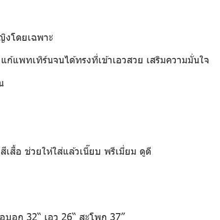
หญิงโดยเฉพาะ
ก้แพทเทิร์นจนได้ทรงที่เข้าเอวสวย เสริมความมั่นใจ
น
เสื้อ ช่วยให้ใส่แล้วเนี๊ยบ พรีเมี่ยม ดูดี
 รอบอก 32“ เอว 26“ สะโพก 37”