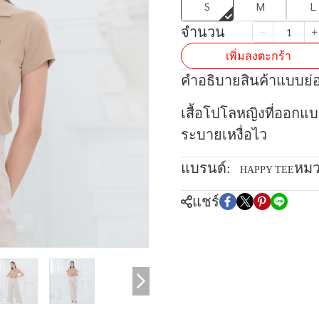
S
M
L
จำนวน
เพิ่มลงตะกร้า
คำอธิบายสินค้าแบบย่
เสื้อโปโลหญิงที่ออกแ
ระบายเหงื่อไว
แบรนด์:
หมว
HAPPY TEE
แชร์