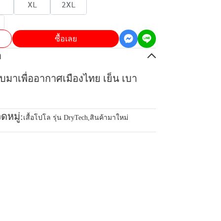
XL
2XL
ซื้อเลย
อ
บบมาเพื่ออากาศเมืองไทย เย็น เบา
ดหมู่:
เสื้อโปโล รุ่น DryTech
,
สินค้ามาใหม่